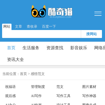
网站
文章
查收录
百度一下
搜网站
首页
生活服务
资源查找
影音娱乐
网络
资讯大全
当前位置：
首页
>
感悟范文
祝福语
管理制度
范文
图片素材
观后感
AI写作
写作工具
写作神器
AI办公
AI绘画
设计工具
图像生成