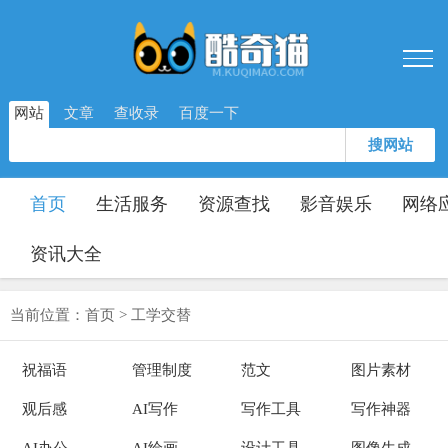
网站
文章
查收录
百度一下
搜网站
首页
生活服务
资源查找
影音娱乐
网络
资讯大全
当前位置：
首页
>
工学交替
祝福语
管理制度
范文
图片素材
观后感
AI写作
写作工具
写作神器
AI办公
AI绘画
设计工具
图像生成