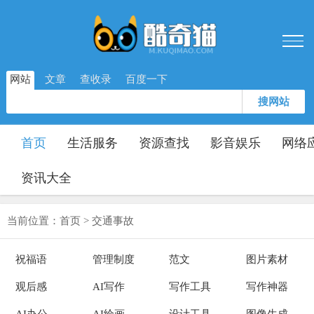
网站
文章
查收录
百度一下
搜网站
首页
生活服务
资源查找
影音娱乐
网络
资讯大全
当前位置：
首页
>
交通事故
祝福语
管理制度
范文
图片素材
观后感
AI写作
写作工具
写作神器
AI办公
AI绘画
设计工具
图像生成