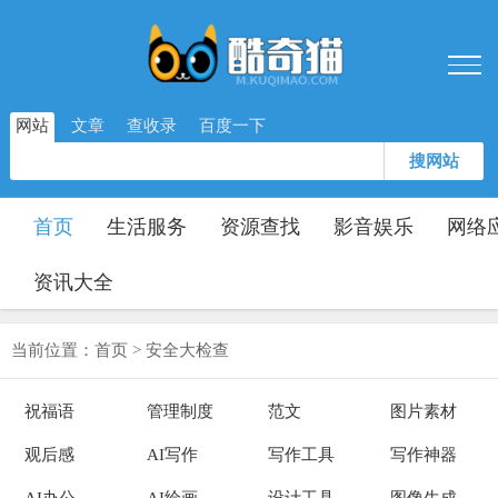
网站
文章
查收录
百度一下
搜网站
首页
生活服务
资源查找
影音娱乐
网络
资讯大全
当前位置：
首页
>
安全大检查
祝福语
管理制度
范文
图片素材
观后感
AI写作
写作工具
写作神器
AI办公
AI绘画
设计工具
图像生成