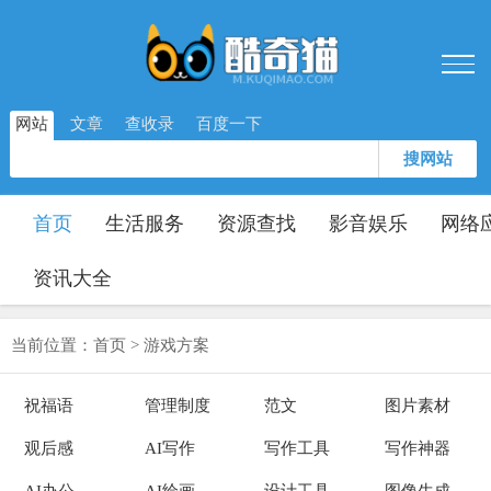
网站
文章
查收录
百度一下
搜网站
首页
生活服务
资源查找
影音娱乐
网络
资讯大全
当前位置：
首页
>
游戏方案
祝福语
管理制度
范文
图片素材
观后感
AI写作
写作工具
写作神器
AI办公
AI绘画
设计工具
图像生成