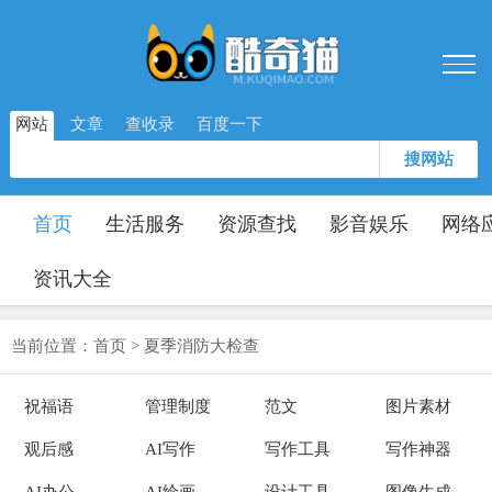
网站
文章
查收录
百度一下
搜网站
首页
生活服务
资源查找
影音娱乐
网络
资讯大全
当前位置：
首页
>
夏季消防大检查
祝福语
管理制度
范文
图片素材
观后感
AI写作
写作工具
写作神器
AI办公
AI绘画
设计工具
图像生成