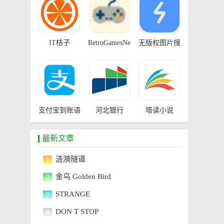
IT桔子
RetroGamesNexus
无版权图片搜
索
支付宝到账语
河北银行
塔读小说
音生成器
最新文章
1
涟漪隧道
2
金乌 Golden Bird
3
STRANGE
4
DON T STOP