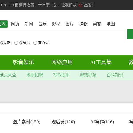
rl + D 键进行收藏！十年磨一剑，让我们从“
心
”出发！
站内
网页
新闻
音乐
影视
图片
购物
问答
地图
搜网站
搜资讯
查收录
影音娱乐
网络应用
AI工具集
范文大全
求职招聘
写作助手
游戏导航
百科知识
图片素材(120)
观后感(120)
AI写作(116)
写