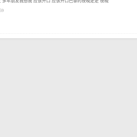
 多年朋友我想我 应该开口 应该开口巴黎的夜晚走走 夜晚
59