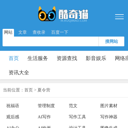
网站
文章
查收录
百度一下
搜网站
首页
生活服务
资源查找
影音娱乐
网络
资讯大全
当前位置：
首页
>
夏令营
祝福语
管理制度
范文
图片素材
观后感
AI写作
写作工具
写作神器
AI办公
AI绘画
设计工具
图像生成