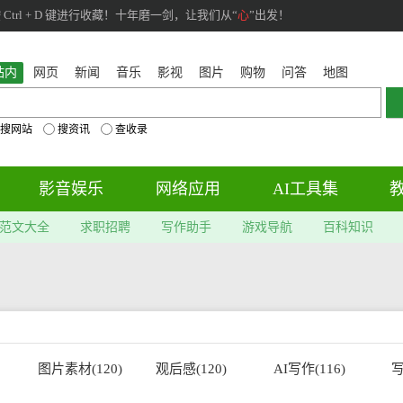
rl + D 键进行收藏！十年磨一剑，让我们从“
心
”出发！
站内
网页
新闻
音乐
影视
图片
购物
问答
地图
搜网站
搜资讯
查收录
影音娱乐
网络应用
AI工具集
范文大全
求职招聘
写作助手
游戏导航
百科知识
图片素材(120)
观后感(120)
AI写作(116)
写