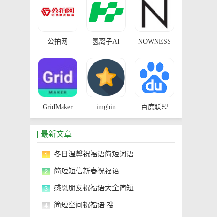
公拍网
氢离子AI
NOWNESS
GridMaker
imgbin
百度联盟
最新文章
1
冬日温馨祝福语简短词语
2
简短短信新春祝福语
3
感恩朋友祝福语大全简短
4
简短空间祝福语 搜