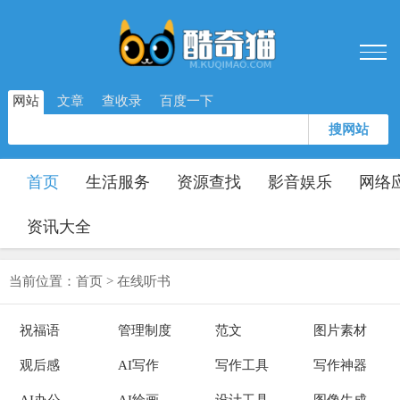
网站
文章
查收录
百度一下
搜网站
首页
生活服务
资源查找
影音娱乐
网络
资讯大全
当前位置：
首页
>
在线听书
祝福语
管理制度
范文
图片素材
观后感
AI写作
写作工具
写作神器
AI办公
AI绘画
设计工具
图像生成