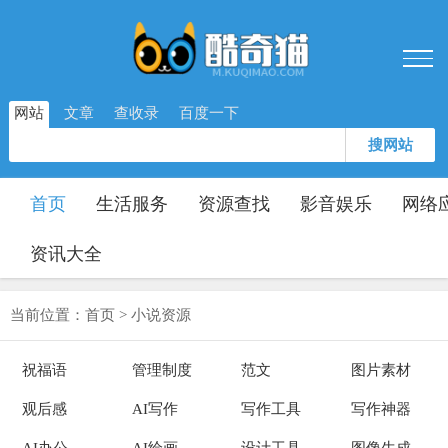
网站
文章
查收录
百度一下
搜网站
首页
生活服务
资源查找
影音娱乐
网络
资讯大全
当前位置：
首页
>
小说资源
祝福语
管理制度
范文
图片素材
观后感
AI写作
写作工具
写作神器
AI办公
AI绘画
设计工具
图像生成