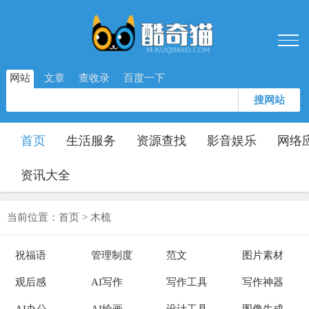
网站
文章
查收录
百度一下
搜网站
首页
生活服务
资源查找
影音娱乐
网络
资讯大全
当前位置：
首页
>
木梳
祝福语
管理制度
范文
图片素材
观后感
AI写作
写作工具
写作神器
AI办公
AI绘画
设计工具
图像生成