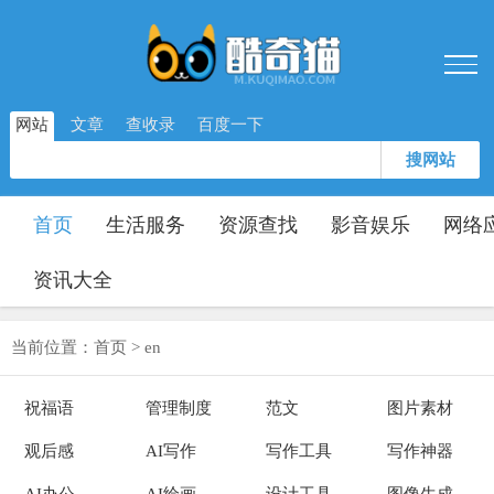
网站
文章
查收录
百度一下
搜网站
首页
生活服务
资源查找
影音娱乐
网络
资讯大全
当前位置：
首页
>
en
祝福语
管理制度
范文
图片素材
观后感
AI写作
写作工具
写作神器
AI办公
AI绘画
设计工具
图像生成