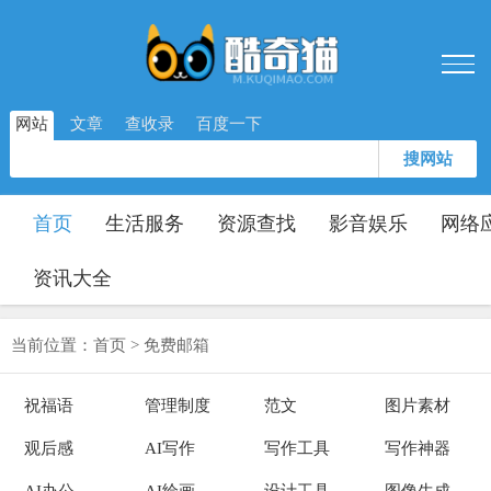
网站
文章
查收录
百度一下
搜网站
首页
生活服务
资源查找
影音娱乐
网络
资讯大全
当前位置：
首页
>
免费邮箱
祝福语
管理制度
范文
图片素材
观后感
AI写作
写作工具
写作神器
AI办公
AI绘画
设计工具
图像生成