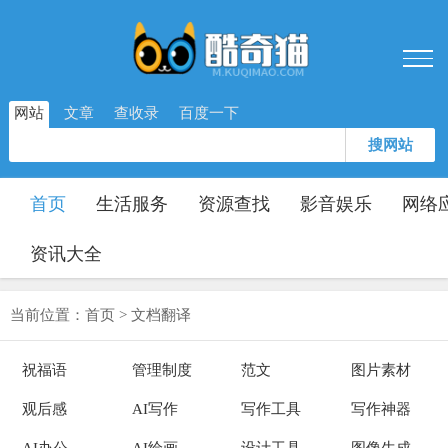
网站
文章
查收录
百度一下
搜网站
首页
生活服务
资源查找
影音娱乐
网络
资讯大全
当前位置：
首页
>
文档翻译
祝福语
管理制度
范文
图片素材
观后感
AI写作
写作工具
写作神器
AI办公
AI绘画
设计工具
图像生成