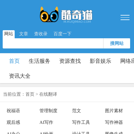
网站
文章
查收录
百度一下
搜网站
首页
生活服务
资源查找
影音娱乐
网络
资讯大全
当前位置：
首页
>
在线翻译
祝福语
管理制度
范文
图片素材
观后感
AI写作
写作工具
写作神器
AI办公
AI绘画
设计工具
图像生成