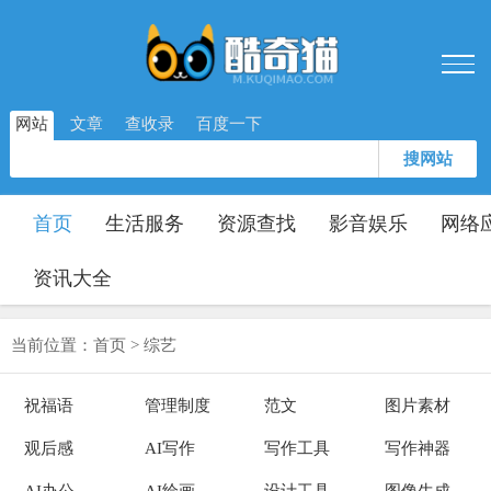
网站
文章
查收录
百度一下
搜网站
首页
生活服务
资源查找
影音娱乐
网络
资讯大全
当前位置：
首页
>
综艺
祝福语
管理制度
范文
图片素材
观后感
AI写作
写作工具
写作神器
AI办公
AI绘画
设计工具
图像生成