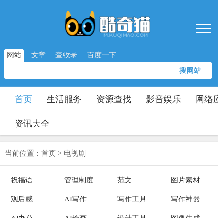
网站
文章
查收录
百度一下
搜网站
首页
生活服务
资源查找
影音娱乐
网络
资讯大全
当前位置：
首页
>
电视剧
祝福语
管理制度
范文
图片素材
观后感
AI写作
写作工具
写作神器
AI办公
AI绘画
设计工具
图像生成