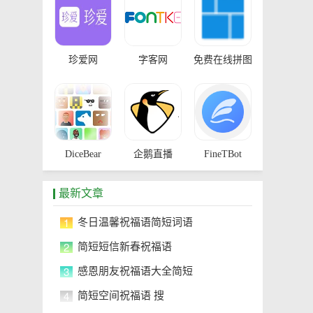
珍爱网
字客网
免费在线拼图
工具
DiceBear
企鹅直播
FineTBot
最新文章
1
冬日温馨祝福语简短词语
2
简短短信新春祝福语
3
感恩朋友祝福语大全简短
4
简短空间祝福语 搜