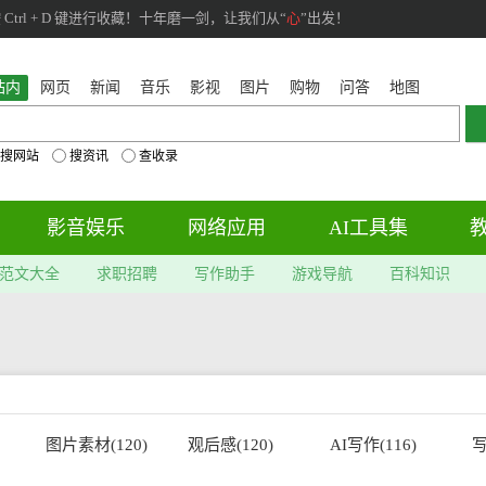
rl + D 键进行收藏！十年磨一剑，让我们从“
心
”出发！
站内
网页
新闻
音乐
影视
图片
购物
问答
地图
搜网站
搜资讯
查收录
影音娱乐
网络应用
AI工具集
范文大全
求职招聘
写作助手
游戏导航
百科知识
图片素材(120)
观后感(120)
AI写作(116)
写