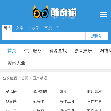
网站
文章
查收录
百度一下
搜网站
首页
生活服务
资源查找
影音娱乐
网络
资讯大全
当前位置：
首页
>
国产动漫
祝福语
管理制度
范文
图片素材
观后感
AI写作
写作工具
写作神器
AI办公
AI绘画
设计工具
图像生成