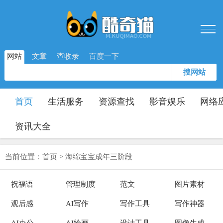
网站
文章
查收录
百度一下
搜网站
首页
生活服务
资源查找
影音娱乐
网络
资讯大全
当前位置：
首页
>
海绵宝宝成年三阶段
祝福语
管理制度
范文
图片素材
观后感
AI写作
写作工具
写作神器
AI办公
AI绘画
设计工具
图像生成