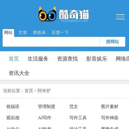
网站
文章
查收录
百度一下
搜网站
首页
生活服务
资源查找
影音娱乐
网络
资讯大全
当前位置：
首页
>
阿米驴
祝福语
管理制度
范文
图片素材
观后感
AI写作
写作工具
写作神器
AI办公
AI绘画
设计工具
图像生成