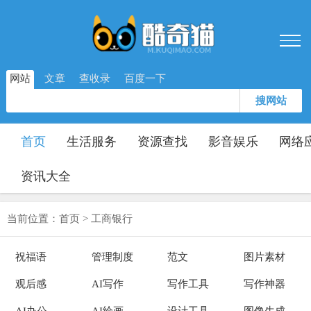
网站
文章
查收录
百度一下
搜网站
首页
生活服务
资源查找
影音娱乐
网络
资讯大全
当前位置：
首页
>
工商银行
祝福语
管理制度
范文
图片素材
观后感
AI写作
写作工具
写作神器
AI办公
AI绘画
设计工具
图像生成