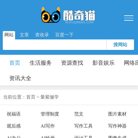
网站
文章
查收录
百度一下
搜网站
首页
生活服务
资源查找
影音娱乐
网络
资讯大全
当前位置：
首页
>
量紫俪学
祝福语
管理制度
范文
图片素材
观后感
AI写作
写作工具
写作神器
AI办公
AI绘画
设计工具
图像生成