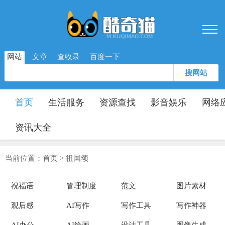
网站
文章
查收录
百度一下
搜网站
首页
生活服务
资源查找
影音娱乐
网络
资讯大全
当前位置：
首页
>
祖国颂
祝福语
管理制度
范文
图片素材
观后感
AI写作
写作工具
写作神器
AI办公
AI绘画
设计工具
图像生成