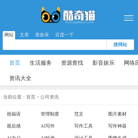
网站
文章
查收录
百度一下
搜网站
首页
生活服务
资源查找
影音娱乐
网络
资讯大全
当前位置：
首页
>
公司资讯
祝福语
管理制度
范文
图片素材
观后感
AI写作
写作工具
写作神器
AI办公
AI绘画
设计工具
图像生成