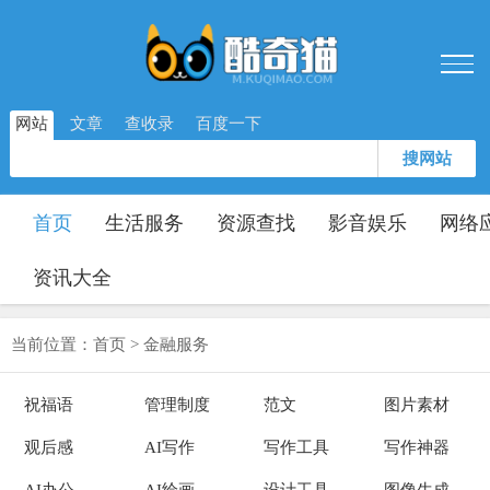
网站
文章
查收录
百度一下
搜网站
首页
生活服务
资源查找
影音娱乐
网络
资讯大全
当前位置：
首页
>
金融服务
祝福语
管理制度
范文
图片素材
观后感
AI写作
写作工具
写作神器
AI办公
AI绘画
设计工具
图像生成