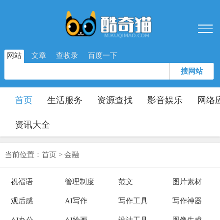
网站
文章
查收录
百度一下
搜网站
首页
生活服务
资源查找
影音娱乐
网络
资讯大全
当前位置：
首页
>
金融
祝福语
管理制度
范文
图片素材
观后感
AI写作
写作工具
写作神器
AI办公
AI绘画
设计工具
图像生成