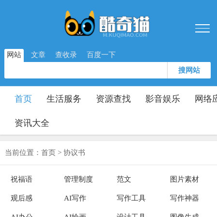
网站
文章
查收录
百度一下
搜网站
首页
生活服务
资源查找
影音娱乐
网络
资讯大全
当前位置：
首页
>
协议书
祝福语
管理制度
范文
图片素材
观后感
AI写作
写作工具
写作神器
AI办公
AI绘画
设计工具
图像生成