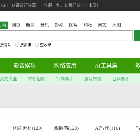
rl + D 键进行收藏！十年磨一剑，让我们从“
心
”出发！
站内
网页
新闻
音乐
影视
图片
购物
问答
地图
搜网站
搜资讯
查收录
影音娱乐
网络应用
AI工具集
范文大全
求职招聘
写作助手
游戏导航
百科知识
图片素材(120)
观后感(120)
AI写作(116)
写