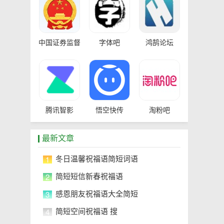
中国证券监督
字体吧
鸿鹄论坛
管理委员会
腾讯智影
悟空快传
淘粉吧
最新文章
1
冬日温馨祝福语简短词语
2
简短短信新春祝福语
3
感恩朋友祝福语大全简短
4
简短空间祝福语 搜