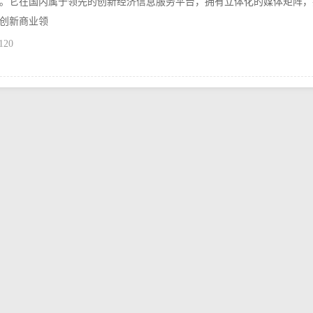
。它在国内属于领先的创新经济信息服务平台，拥有立体化的媒体矩阵，
创新商业领
120