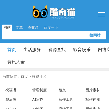
网站
文章
查收录
百度一下
搜网站
首页
生活服务
资源查找
影音娱乐
网络
资讯大全
当前位置：
首页
>
投资社区
祝福语
管理制度
范文
图片素材
观后感
AI写作
写作工具
写作神器
AI办公
AI绘画
设计工具
图像生成