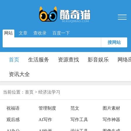
网站
文章
查收录
百度一下
搜网站
首页
生活服务
资源查找
影音娱乐
网络
资讯大全
当前位置：
首页
>
经济法学习
祝福语
管理制度
范文
图片素材
观后感
AI写作
写作工具
写作神器
AI办公
AI绘画
设计工具
图像生成