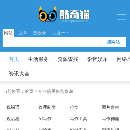
网站
文章
查收录
百度一下
搜网站
首页
生活服务
资源查找
影音娱乐
网络
资讯大全
当前位置：
首页
>
企业信用信息查询
祝福语
管理制度
范文
图片素材
观后感
AI写作
写作工具
写作神器
AI办公
AI绘画
设计工具
图像生成