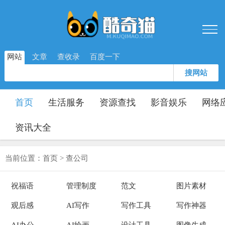
网站
文章
查收录
百度一下
搜网站
首页
生活服务
资源查找
影音娱乐
网络
资讯大全
当前位置：
首页
>
查公司
祝福语
管理制度
范文
图片素材
观后感
AI写作
写作工具
写作神器
AI办公
AI绘画
设计工具
图像生成