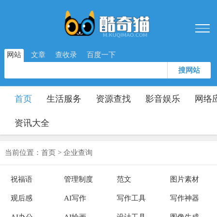
网站
文章
查收录
百度一下
搜网站
首页
生活服务
资源查找
影音娱乐
网络
资讯大全
当前位置：
首页
>
企业查询
祝福语
管理制度
范文
图片素材
观后感
AI写作
写作工具
写作神器
AI办公
AI绘画
设计工具
图像生成