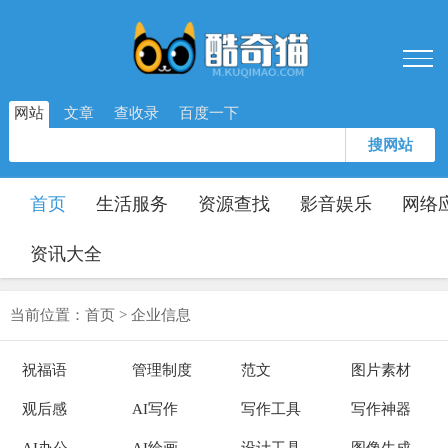
网站
文章
查收录
百度一下
搜网站
首页
生活服务
资源查找
影音娱乐
网络
资讯大全
当前位置：
首页
>
企业信息
祝福语
管理制度
范文
图片素材
观后感
AI写作
写作工具
写作神器
AI办公
AI绘画
设计工具
图像生成