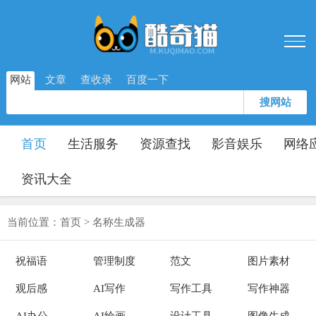
网站
文章
查收录
百度一下
搜网站
首页
生活服务
资源查找
影音娱乐
网络
资讯大全
当前位置：
首页
>
名称生成器
祝福语
管理制度
范文
图片素材
观后感
AI写作
写作工具
写作神器
AI办公
AI绘画
设计工具
图像生成