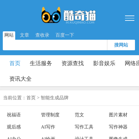
网站
文章
查收录
百度一下
搜网站
首页
生活服务
资源查找
影音娱乐
网络
资讯大全
当前位置：
首页
>
智能生成品牌
祝福语
管理制度
范文
图片素材
观后感
AI写作
写作工具
写作神器
AI办公
AI绘画
设计工具
图像生成