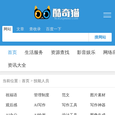
网站
文章
查收录
百度一下
搜网站
首页
生活服务
资源查找
影音娱乐
网络
资讯大全
当前位置：
首页
>
技能人员
祝福语
管理制度
范文
图片素材
观后感
AI写作
写作工具
写作神器
AI办公
AI绘画
设计工具
图像生成