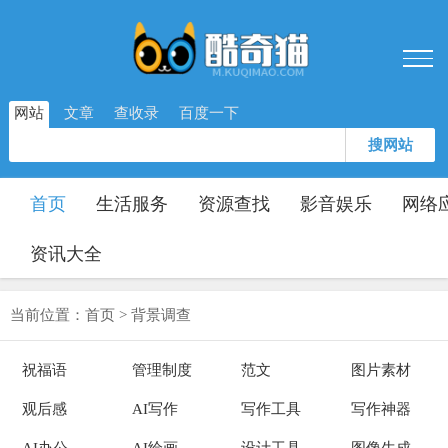
网站
文章
查收录
百度一下
搜网站
首页
生活服务
资源查找
影音娱乐
网络
资讯大全
当前位置：
首页
>
背景调查
祝福语
管理制度
范文
图片素材
观后感
AI写作
写作工具
写作神器
AI办公
AI绘画
设计工具
图像生成