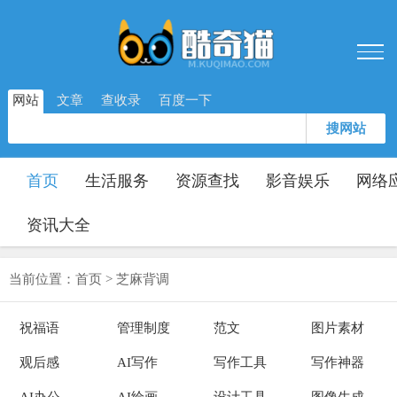
网站
文章
查收录
百度一下
搜网站
首页
生活服务
资源查找
影音娱乐
网络
资讯大全
当前位置：
首页
>
芝麻背调
祝福语
管理制度
范文
图片素材
观后感
AI写作
写作工具
写作神器
AI办公
AI绘画
设计工具
图像生成