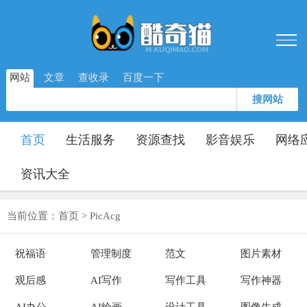
网站
文章
查收录
百度一下
搜网站
首页
生活服务
资源查找
影音娱乐
网络
资讯大全
当前位置：
首页
>
PicAcg
祝福语
管理制度
范文
图片素材
观后感
AI写作
写作工具
写作神器
AI办公
AI绘画
设计工具
图像生成