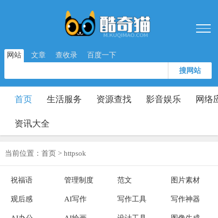
网站
文章
查收录
百度一下
搜网站
首页
生活服务
资源查找
影音娱乐
网络
资讯大全
当前位置：
首页
>
httpsok
祝福语
管理制度
范文
图片素材
观后感
AI写作
写作工具
写作神器
AI办公
AI绘画
设计工具
图像生成