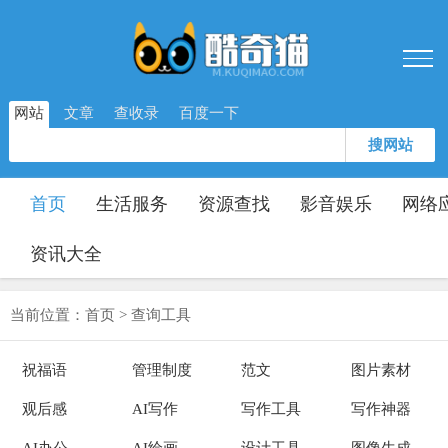
网站
文章
查收录
百度一下
搜网站
首页
生活服务
资源查找
影音娱乐
网络
资讯大全
当前位置：
首页
>
查询工具
祝福语
管理制度
范文
图片素材
观后感
AI写作
写作工具
写作神器
AI办公
AI绘画
设计工具
图像生成