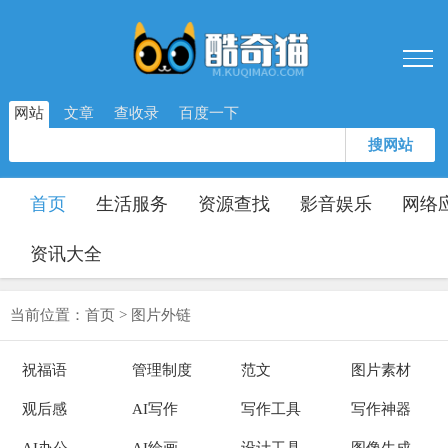
网站
文章
查收录
百度一下
搜网站
首页
生活服务
资源查找
影音娱乐
网络
资讯大全
当前位置：
首页
>
图片外链
祝福语
管理制度
范文
图片素材
观后感
AI写作
写作工具
写作神器
AI办公
AI绘画
设计工具
图像生成