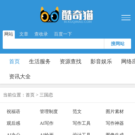
网站
文章
查收录
百度一下
搜网站
首页
生活服务
资源查找
影音娱乐
网络
资讯大全
当前位置：
首页
>
三国恋
祝福语
管理制度
范文
图片素材
观后感
AI写作
写作工具
写作神器
AI办公
AI绘画
设计工具
图像生成