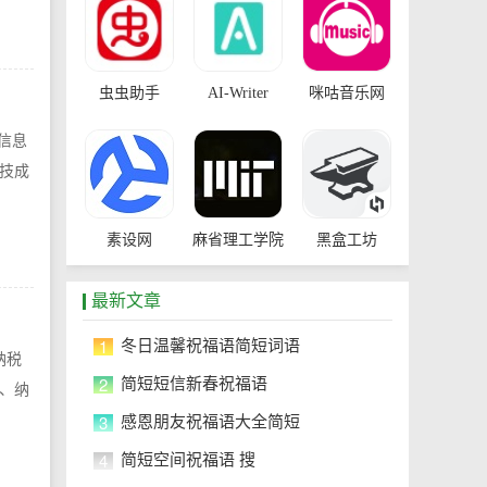
虫虫助手
AI-Writer
咪咕音乐网
信息
科技成
素设网
麻省理工学院
黑盒工坊
开放课程
最新文章
1
冬日温馨祝福语简短词语
纳税
2
简短短信新春祝福语
、纳
3
感恩朋友祝福语大全简短
4
简短空间祝福语 搜