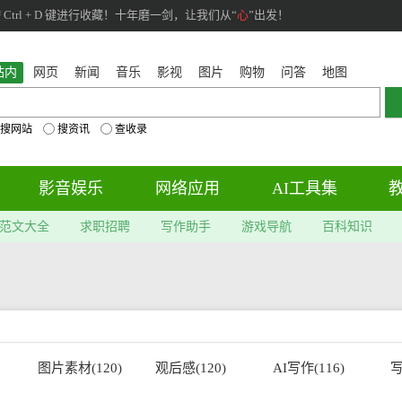
rl + D 键进行收藏！十年磨一剑，让我们从“
心
”出发！
站内
网页
新闻
音乐
影视
图片
购物
问答
地图
搜网站
搜资讯
查收录
影音娱乐
网络应用
AI工具集
范文大全
求职招聘
写作助手
游戏导航
百科知识
图片素材(120)
观后感(120)
AI写作(116)
写