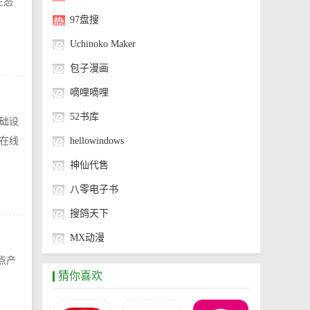
生态
97盘搜
Uchinoko Maker
包子漫画
嘀哩嘀哩
52书库
础设
在线
hellowindows
神仙代售
八零电子书
搜鸽天下
MX动漫
点产
神奇海螺试验场
猜你喜欢