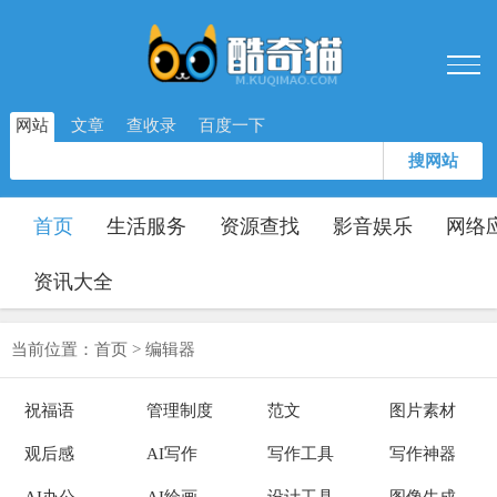
网站
文章
查收录
百度一下
搜网站
首页
生活服务
资源查找
影音娱乐
网络
资讯大全
当前位置：
首页
>
编辑器
祝福语
管理制度
范文
图片素材
观后感
AI写作
写作工具
写作神器
AI办公
AI绘画
设计工具
图像生成