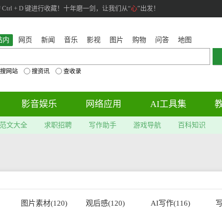
rl + D 键进行收藏！十年磨一剑，让我们从“
心
”出发！
站内
网页
新闻
音乐
影视
图片
购物
问答
地图
搜网站
搜资讯
查收录
影音娱乐
网络应用
AI工具集
范文大全
求职招聘
写作助手
游戏导航
百科知识
图片素材(120)
观后感(120)
AI写作(116)
写