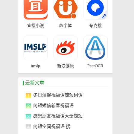
宜搜小说
趣字体
夸克搜
imslp
新浪健康
PearOCR
最新文章
1
冬日温馨祝福语简短词语
2
简短短信新春祝福语
3
感恩朋友祝福语大全简短
4
简短空间祝福语 搜