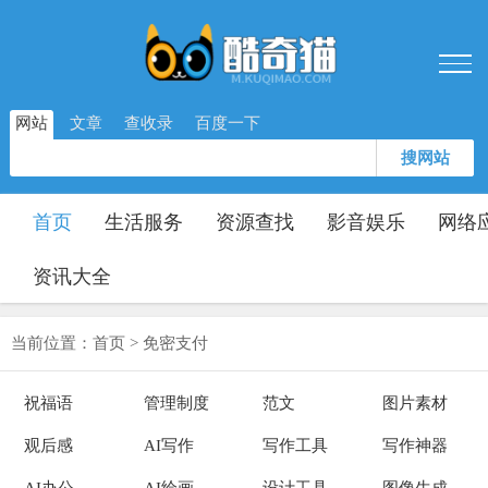
网站
文章
查收录
百度一下
搜网站
首页
生活服务
资源查找
影音娱乐
网络
资讯大全
当前位置：
首页
>
免密支付
祝福语
管理制度
范文
图片素材
观后感
AI写作
写作工具
写作神器
AI办公
AI绘画
设计工具
图像生成